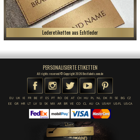
Lederetiketten aus Echtleder
PERSONALISIERTE ETIKETTEN
All rights reserved © Copyright 2026 Bestlabels.com.de
EU
UK
IE
FR
BE
IT
ES
PT
RO
DE
AT
CH
HU
PL
NL
DK
FI
SE
BG
CZ
EE
GR
HR
LT
LV
SI
SK
MX
AR
BR
VE
CO
CL
AU
CA
US-NY
US-FL
US-CA