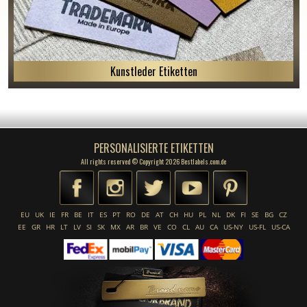
Kunstleder Etiketten
PERSONALISIERTE ETIKETTEN
All rights reserved © Copyright 2026 Bestlabels.com.de
EU
UK
IE
FR
BE
IT
ES
PT
RO
DE
AT
CH
HU
PL
NL
DK
FI
SE
BG
CZ
EE
GR
HR
LT
LV
SI
SK
MX
AR
BR
VE
CO
CL
AU
CA
US-NY
US-FL
US-CA