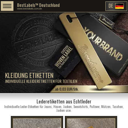
BestLabels™ Deutschland
DE
www.bestlabels.com.de
KLEIDUNG ETIKETTEN
INDIVIDUELLE KLEIDERETIKETTEN FÜR TEXTILIEN
...ab 0,03 EUR/Stk.
Lederetiketten aus Echtleder
Individuelle Leder-Etiketten für Jeans, Hosen, Jacken, Sweatshirts, Pullover, Mützen, Taschen,
Jacken usw.