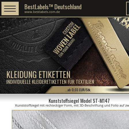
BestLabels™ Deutschland
www.bestlabels.com.de
KLEIDUNG ETIKETTEN
INDIVIDUELLE KLEIDERETIKETTEN FÜR TEXTILIEN
...ab 0,03 EUR/Stk.
Kunststoffsiegel Model ST-M147
Kunststoffsiegel mit rechteckiger Form, mit 3D-Beschriftung und Folio auf zw