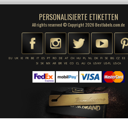
PERSONALISIERTE ETIKETTEN
All rights reserved © Copyright 2026 Bestlabels.com.de
EU
UK
IE
FR
BE
IT
ES
PT
RO
DE
AT
CH
HU
PL
NL
DK
FI
SE
BG
CZ
EE
SI
SK
MX
AR
BR
VE
CO
CL
AU
CA
US-NY
US-FL
US-CA