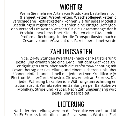
WICHTIG!
Wenn Sie mehrere Arten von Produkten bestellen möc
(Hängeetiketten, Webetiketten, Wäschepflegeetiketten 
verschiedene Textiletiketten), können Sie für jedes Modell 
Bestellungen registrieren, Sie zahlen eine einzige Lieferge
den Versand Die Kosten werden für die Gesamtmenge der b
Produkte neu berechnet. Sie erhalten eine E-Mail mit e
Proforma-Rechnung, in der die Transportkosten nach
Gesamtvolumen/Gewicht des Pakets berechnet werde
ZAHLUNGSARTEN
In ca. 24-48 Stunden (Werktage) nach der Registrierung
Bestellung erhalten Sie eine E-Mail mit dem Grafikdesign 
endgültigen Form, aber auch die Proforma-Rechnung mi
Gesamtbetrag der Bestellung und einem sicheren Link, übe
können einfach und schnell mit jeder Art von Kreditkarte (Vi
Electron, MasterCard, Maestro, Cirrus, American Express, Dis
jeder Währung bezahlen (die Währungsumrechnung erf
automatisch). Wir akzeptieren Zahlungen per Banküberwe
MobilPay, Stripe und Paypal. Nach Zahlungseingang wird
Bestellung bearbeitet.
LIEFERUNG
Nach der Herstellung werden die Produkte verpackt und ü
FedEx Express Kurierdienst an Sie versendet. Wird das Zie