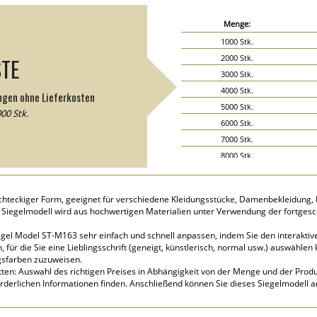
Menge:
1000 Stk.
2000 Stk.
STE
3000 Stk.
4000 Stk.
ngen ohne Lieferkosten
5000 Stk.
00 Stk.
6000 Stk.
7000 Stk.
8000 Stk.
9000 Stk.
10000 Stk.
rechteckiger Form, geeignet für verschiedene Kleidungsstücke, Damenbekleidung,
15000 Stk.
 Siegelmodell wird aus hochwertigen Materialien unter Verwendung der fortgesc
20000 Stk.
iegel Model ST-M163 sehr einfach und schnell anpassen, indem Sie den interaktive
ür die Sie eine Lieblingsschrift (geneigt, künstlerisch, normal usw.) auswählen 
gsfarben zuzuweisen.
tten: Auswahl des richtigen Preises in Abhängigkeit von der Menge und der Produk
orderlichen Informationen finden. Anschließend können Sie dieses Siegelmodell 