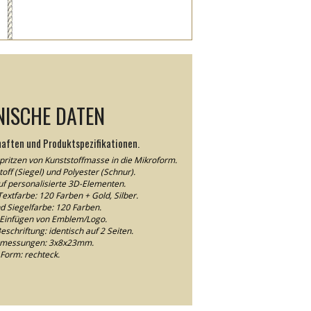
NISCHE DATEN
haften und Produktspezifikationen.
pritzen von Kunststoffmasse in die Mikroform.
off (Siegel) und Polyester (Schnur).
auf personalisierte 3D-Elementen.
extfarbe: 120 Farben + Gold, Silber.
d Siegelfarbe: 120 Farben.
Einfügen von Emblem/Logo.
schriftung: identisch auf 2 Seiten.
bmessungen: 3x8x23mm.
Form: rechteck.