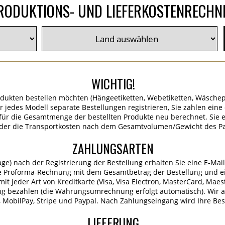
RODUKTIONS- UND LIEFERKOSTENRECHN
WICHTIG!
dukten bestellen möchten (Hängeetiketten, Webetiketten, Wäschep
für jedes Modell separate Bestellungen registrieren, Sie zahlen ein
ür die Gesamtmenge der bestellten Produkte neu berechnet. Sie er
 der die Transportkosten nach dem Gesamtvolumen/Gewicht des P
ZAHLUNGSARTEN
age) nach der Registrierung der Bestellung erhalten Sie eine E-Mai
e Proforma-Rechnung mit dem Gesamtbetrag der Bestellung und ei
it jeder Art von Kreditkarte (Visa, Visa Electron, MasterCard, Maes
ng bezahlen (die Währungsumrechnung erfolgt automatisch). Wir 
MobilPay, Stripe und Paypal. Nach Zahlungseingang wird Ihre Best
LIEFERUNG