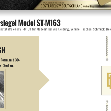
www.bestlabels.com.de
BESTLABELS™ DEUTSCHLAND
Online-Shop
fsiegel Model ST-M163
GN
 Form, mit 3D-
ei Seiten.