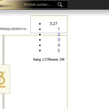
3.27
Kundenspezifisches Kunststoffsiegel ST-M163 für Modeartikel wie Kleidung, Schuhe, Taschen, Schmuck, Bekleidungszubehöre usw.
1
2
3
4
5
Rating: 3.27/Reviews: 248