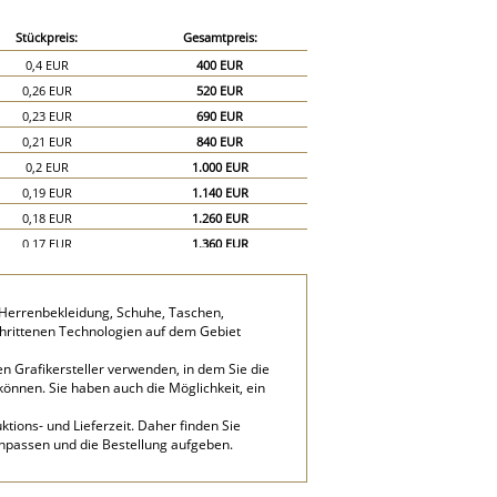
Stückpreis:
Gesamtpreis:
0,4 EUR
400 EUR
0,26 EUR
520 EUR
0,23 EUR
690 EUR
0,21 EUR
840 EUR
0,2 EUR
1.000 EUR
0,19 EUR
1.140 EUR
0,18 EUR
1.260 EUR
0,17 EUR
1.360 EUR
0,16 EUR
1.440 EUR
0,15 EUR
1.500 EUR
 Herrenbekleidung, Schuhe, Taschen,
0,13 EUR
1.950 EUR
hrittenen Technologien auf dem Gebiet
0,12 EUR
2.400 EUR
n Grafikersteller verwenden, in dem Sie die
können. Sie haben auch die Möglichkeit, ein
tions- und Lieferzeit. Daher finden Sie
anpassen und die Bestellung aufgeben.