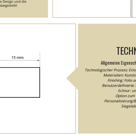
he Design und die
argestellt!
TECH
Allgemeine Eigensc
Technologischer Prozess: Eins
Materialien: Kunstst
Finishing: Folio 
Benutzerdefinierte T
Schnur- un
Option zum 
Personalisierung/Be
Siegela