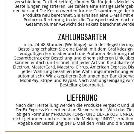
verschiedene Textiletiketten), können Sie für jedes Modell 
Bestellungen registrieren, Sie zahlen eine einzige Lieferge
den Versand Die Kosten werden für die Gesamtmenge der b
Produkte neu berechnet. Sie erhalten eine E-Mail mit e
Proforma-Rechnung, in der die Transportkosten nach
Gesamtvolumen/Gewicht des Pakets berechnet werde
ZAHLUNGSARTEN
In ca. 24-48 Stunden (Werktage) nach der Registrierung
Bestellung erhalten Sie eine E-Mail mit dem Grafikdesign 
endgültigen Form, aber auch die Proforma-Rechnung mi
Gesamtbetrag der Bestellung und einem sicheren Link, übe
können einfach und schnell mit jeder Art von Kreditkarte (Vi
Electron, MasterCard, Maestro, Cirrus, American Express, Dis
jeder Währung bezahlen (die Währungsumrechnung erf
automatisch). Wir akzeptieren Zahlungen per Banküberwe
MobilPay, Stripe und Paypal. Nach Zahlungseingang wird
Bestellung bearbeitet.
LIEFERUNG
Nach der Herstellung werden die Produkte verpackt und ü
FedEx Express Kurierdienst an Sie versendet. Wird das Zie
obigen Formular ("PRODUKTIONS- UND LIEFERKOSTENREC
nicht gefunden und erscheint die Meldung "INFO", erhalten
Abgabe der Bestellung per E-Mail den Preis und die Vers