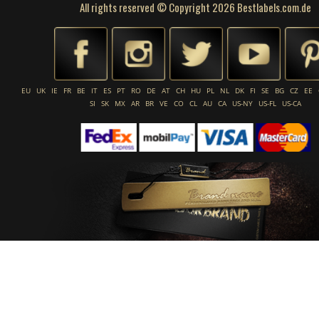
All rights reserved © Copyright 2026 Bestlabels.com.de
EU
UK
IE
FR
BE
IT
ES
PT
RO
DE
AT
CH
HU
PL
NL
DK
FI
SE
BG
CZ
EE
SI
SK
MX
AR
BR
VE
CO
CL
AU
CA
US-NY
US-FL
US-CA