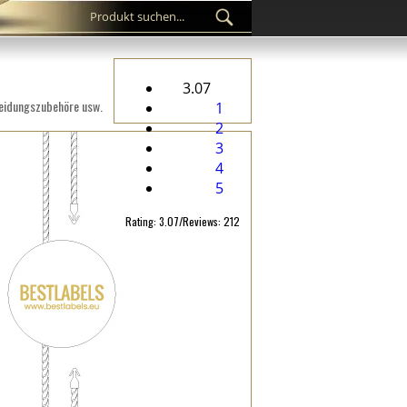
3.07
leidungszubehöre usw.
1
2
3
4
5
Rating: 3.07/Reviews: 212