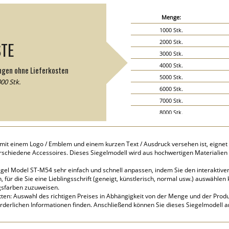
Menge:
1000 Stk.
2000 Stk.
STE
3000 Stk.
4000 Stk.
ngen ohne Lieferkosten
5000 Stk.
00 Stk.
6000 Stk.
7000 Stk.
8000 Stk.
9000 Stk.
10000 Stk.
mit einem Logo / Emblem und einem kurzen Text / Ausdruck versehen ist, eignet 
15000 Stk.
schiedene Accessoires. Dieses Siegelmodell wird aus hochwertigen Materialien
20000 Stk.
iegel Model ST-M54 sehr einfach und schnell anpassen, indem Sie den interaktiven
ür die Sie eine Lieblingsschrift (geneigt, künstlerisch, normal usw.) auswählen 
gsfarben zuzuweisen.
tten: Auswahl des richtigen Preises in Abhängigkeit von der Menge und der Produk
orderlichen Informationen finden. Anschließend können Sie dieses Siegelmodell 