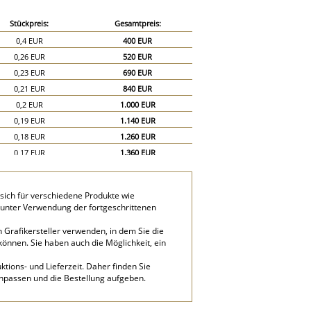
Stückpreis:
Gesamtpreis:
0,4 EUR
400 EUR
0,26 EUR
520 EUR
0,23 EUR
690 EUR
0,21 EUR
840 EUR
0,2 EUR
1.000 EUR
0,19 EUR
1.140 EUR
0,18 EUR
1.260 EUR
0,17 EUR
1.360 EUR
0,16 EUR
1.440 EUR
0,15 EUR
1.500 EUR
sich für verschiedene Produkte wie
0,13 EUR
1.950 EUR
 unter Verwendung der fortgeschrittenen
0,12 EUR
2.400 EUR
 Grafikersteller verwenden, in dem Sie die
können. Sie haben auch die Möglichkeit, ein
tions- und Lieferzeit. Daher finden Sie
anpassen und die Bestellung aufgeben.