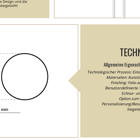
he Design und die
argestellt!
TECH
Allgemeine Eigensc
Technologischer Prozess: Eins
Materialien: Kunstst
Finishing: Folio 
Benutzerdefinierte T
Schnur- un
Option zum 
Personalisierung/Besch
Siegel