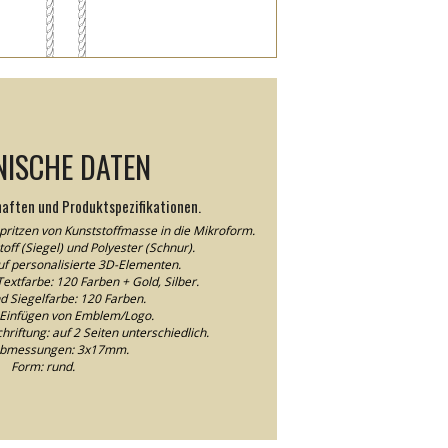
NISCHE DATEN
haften und Produktspezifikationen.
pritzen von Kunststoffmasse in die Mikroform.
off (Siegel) und Polyester (Schnur).
auf personalisierte 3D-Elementen.
extfarbe: 120 Farben + Gold, Silber.
d Siegelfarbe: 120 Farben.
Einfügen von Emblem/Logo.
riftung: auf 2 Seiten unterschiedlich.
abmessungen: 3x17mm.
Form: rund.