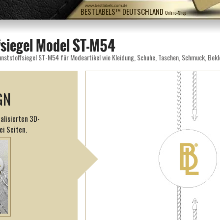
www.bestlabels.com.de
BESTLABELS™ DEUTSCHLAND
Online-Shop
fsiegel Model ST-M54
nststoffsiegel ST-M54 für Modeartikel wie Kleidung, Schuhe, Taschen, Schmuck, Bek
GN
alisierten 3D-
ei Seiten.