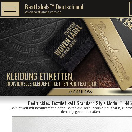
BestLabels™ Deutschland
www.bestlabels.com.de
KLEIDUNG ETIKETTEN
INDIVIDUELLE KLEIDERETIKETTEN FÜR TEXTILIEN
...ab 0,03 EUR/Stk.
Bedrucktes Textiletikett Standard Style Model TL-M
Textiletikett mit benutzerdefinierten Texten auf Textil gedruckt aus satin, zuge
den angegebenen maßen.