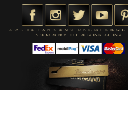
EU
UK
IE
FR
BE
IT
ES
PT
RO
DE
AT
CH
HU
PL
NL
DK
FI
SE
BG
CZ
EE
SI
SK
MX
AR
BR
VE
CO
CL
AU
CA
US-NY
US-FL
US-CA