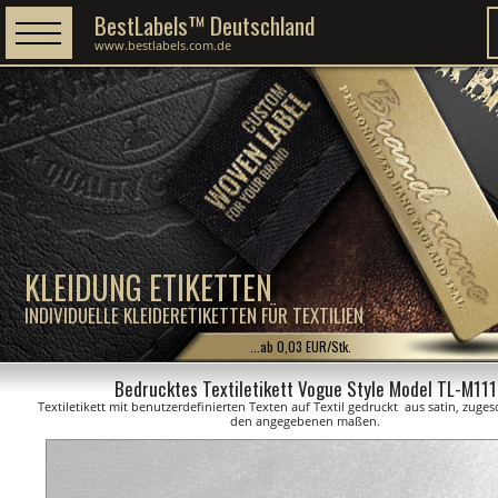
BestLabels™ Deutschland
www.bestlabels.com.de
KLEIDUNG ETIKETTEN
INDIVIDUELLE KLEIDERETIKETTEN FÜR TEXTILIEN
...ab 0,03 EUR/Stk.
Bedrucktes Textiletikett Vogue Style Model TL-M111
Textiletikett mit benutzerdefinierten Texten auf Textil gedruckt aus satin, zuge
den angegebenen maßen.