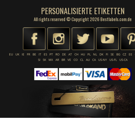
PERSONALISIERTE ETIKETTEN
All rights reserved © Copyright 2026 Bestlabels.com.de
EU
UK
IE
FR
BE
IT
ES
PT
RO
DE
AT
CH
HU
PL
NL
DK
FI
SE
BG
CZ
EE
SI
SK
MX
AR
BR
VE
CO
CL
AU
CA
US-NY
US-FL
US-CA