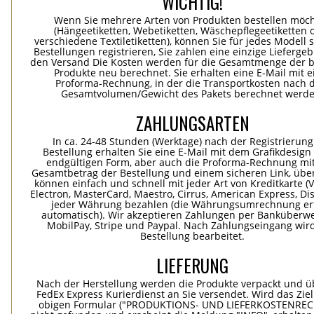
WICHTIG!
Wenn Sie mehrere Arten von Produkten bestellen möc
(Hängeetiketten, Webetiketten, Wäschepflegeetiketten 
verschiedene Textiletiketten), können Sie für jedes Modell 
Bestellungen registrieren, Sie zahlen eine einzige Lieferge
den Versand Die Kosten werden für die Gesamtmenge der b
Produkte neu berechnet. Sie erhalten eine E-Mail mit e
Proforma-Rechnung, in der die Transportkosten nach
Gesamtvolumen/Gewicht des Pakets berechnet werde
ZAHLUNGSARTEN
In ca. 24-48 Stunden (Werktage) nach der Registrierung
Bestellung erhalten Sie eine E-Mail mit dem Grafikdesign 
endgültigen Form, aber auch die Proforma-Rechnung mi
Gesamtbetrag der Bestellung und einem sicheren Link, übe
können einfach und schnell mit jeder Art von Kreditkarte (Vi
Electron, MasterCard, Maestro, Cirrus, American Express, Dis
jeder Währung bezahlen (die Währungsumrechnung erf
automatisch). Wir akzeptieren Zahlungen per Banküberwe
MobilPay, Stripe und Paypal. Nach Zahlungseingang wird
Bestellung bearbeitet.
LIEFERUNG
Nach der Herstellung werden die Produkte verpackt und ü
FedEx Express Kurierdienst an Sie versendet. Wird das Zie
obigen Formular ("PRODUKTIONS- UND LIEFERKOSTENREC