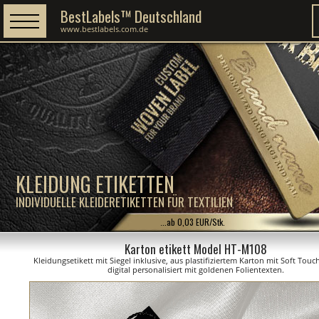
BestLabels™ Deutschland
www.bestlabels.com.de
KLEIDUNG ETIKETTEN
INDIVIDUELLE KLEIDERETIKETTEN FÜR TEXTILIEN
...ab 0,03 EUR/Stk.
Karton etikett Model HT-M108
Kleidungsetikett mit Siegel inklusive, aus plastifiziertem Karton mit Soft Touc
digital personalisiert mit goldenen Folientexten.