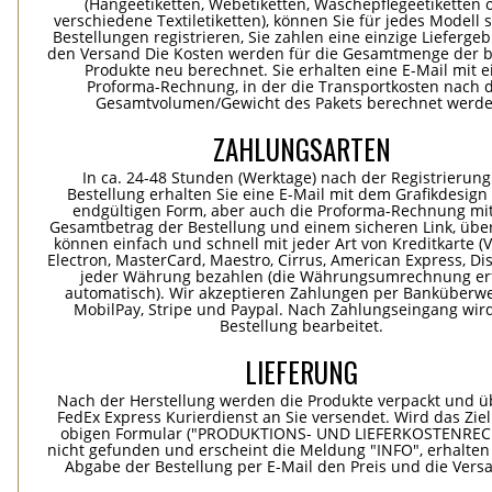
(Hängeetiketten, Webetiketten, Wäschepflegeetiketten 
verschiedene Textiletiketten), können Sie für jedes Modell 
Bestellungen registrieren, Sie zahlen eine einzige Lieferge
den Versand Die Kosten werden für die Gesamtmenge der b
Produkte neu berechnet. Sie erhalten eine E-Mail mit e
Proforma-Rechnung, in der die Transportkosten nach
Gesamtvolumen/Gewicht des Pakets berechnet werde
ZAHLUNGSARTEN
In ca. 24-48 Stunden (Werktage) nach der Registrierung
Bestellung erhalten Sie eine E-Mail mit dem Grafikdesign 
endgültigen Form, aber auch die Proforma-Rechnung mi
Gesamtbetrag der Bestellung und einem sicheren Link, übe
können einfach und schnell mit jeder Art von Kreditkarte (Vi
Electron, MasterCard, Maestro, Cirrus, American Express, Dis
jeder Währung bezahlen (die Währungsumrechnung erf
automatisch). Wir akzeptieren Zahlungen per Banküberwe
MobilPay, Stripe und Paypal. Nach Zahlungseingang wird
Bestellung bearbeitet.
LIEFERUNG
Nach der Herstellung werden die Produkte verpackt und ü
FedEx Express Kurierdienst an Sie versendet. Wird das Zie
obigen Formular ("PRODUKTIONS- UND LIEFERKOSTENREC
nicht gefunden und erscheint die Meldung "INFO", erhalten
Abgabe der Bestellung per E-Mail den Preis und die Vers