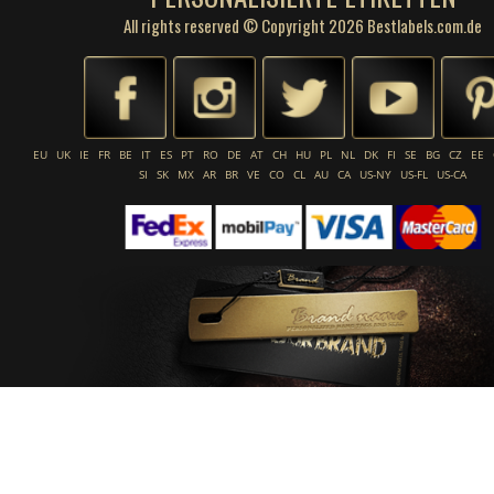
All rights reserved © Copyright 2026 Bestlabels.com.de
EU
UK
IE
FR
BE
IT
ES
PT
RO
DE
AT
CH
HU
PL
NL
DK
FI
SE
BG
CZ
EE
SI
SK
MX
AR
BR
VE
CO
CL
AU
CA
US-NY
US-FL
US-CA