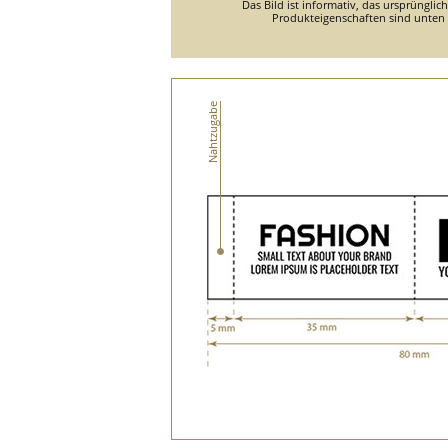
Das Bild ist informativ, das ursprünglic
Produkteigenschaften sind unten d
Nahtzugabe