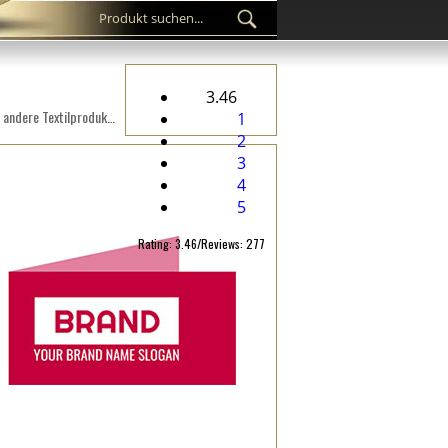
3.46
Digital gesticktes Etikett WL-M66 auf einem Textilmaterial, welches für Kleidung, Bekleidungszubehöre und andere Textilprodukte geeignet ist.
1
2
3
4
5
Rating: 3.46/Reviews: 277