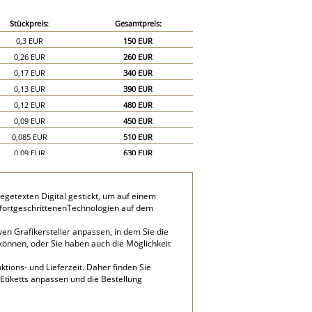
Stückpreis:
Gesamtpreis:
0,3 EUR
150 EUR
0,26 EUR
260 EUR
0,17 EUR
340 EUR
0,13 EUR
390 EUR
0,12 EUR
480 EUR
0,09 EUR
450 EUR
0,085 EUR
510 EUR
0,09 EUR
630 EUR
0,08 EUR
640 EUR
0,07 EUR
630 EUR
getexten Digital gestickt, um auf einem
0,06 EUR
600 EUR
e fortgeschrittenenTechnologien auf dem
0,05 EUR
750 EUR
ven Grafikersteller anpassen, in dem Sie die
0,04 EUR
800 EUR
 können, oder Sie haben auch die Möglichkeit
tions- und Lieferzeit. Daher finden Sie
Etiketts anpassen und die Bestellung