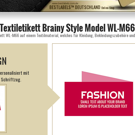
www.bestlabels.com.de
BESTLABELS™ DEUTSCHLAND
Online-Shop
Textiletikett Brainy Style Model WL-M66
GN
ersonalisiert mit
 Schriftzug.