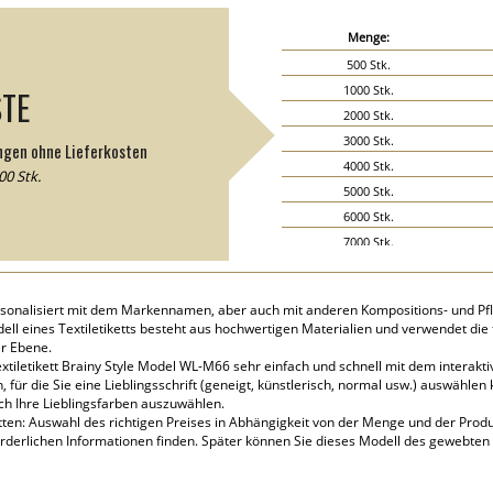
Menge:
500 Stk.
1000 Stk.
STE
2000 Stk.
3000 Stk.
ngen ohne Lieferkosten
4000 Stk.
0 Stk.
5000 Stk.
6000 Stk.
7000 Stk.
8000 Stk.
9000 Stk.
rsonalisiert mit dem Markennamen, aber auch mit anderen Kompositions- und Pfle
10000 Stk.
ell eines Textiletiketts besteht aus hochwertigen Materialien und verwendet di
15000 Stk.
er Ebene.
tiletikett Brainy Style Model WL-M66 sehr einfach und schnell mit dem interakti
20000 Stk.
für die Sie eine Lieblingsschrift (geneigt, künstlerisch, normal usw.) auswählen
ch Ihre Lieblingsfarben auszuwählen.
tten: Auswahl des richtigen Preises in Abhängigkeit von der Menge und der Produk
rderlichen Informationen finden. Später können Sie dieses Modell des gewebten 