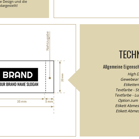
he Design und die
argestellt!
Nahtzugabe
TECH
Allgemeine Eigensc
High D
Gewebeart
Etikette
Textfarbe - S
Textfarbe - Lu
Option zum 
Etikett Abme
Etikett Abme