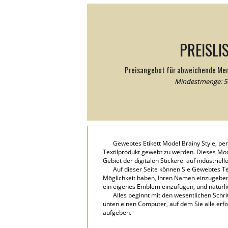
PREISLI
Preisangebot für abweichende Me
Mindestmenge: 50
Gewebtes Etikett Model Brainy Style, pe
Textilprodukt gewebt zu werden. Dieses Mod
Gebiet der digitalen Stickerei auf industriell
Auf dieser Seite können Sie Gewebtes Tex
Möglichkeit haben, Ihren Namen einzugeben, 
ein eigenes Emblem einzufügen, und natürli
Alles beginnt mit den wesentlichen Schri
unten einen Computer, auf dem Sie alle erfo
aufgeben.