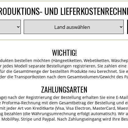
RODUKTIONS- UND LIEFERKOSTENRECHN
WICHTIG!
dukten bestellen möchten (Hängeetiketten, Webetiketten, Wäschep
für jedes Modell separate Bestellungen registrieren, Sie zahlen ein
ür die Gesamtmenge der bestellten Produkte neu berechnet. Sie er
 der die Transportkosten nach dem Gesamtvolumen/Gewicht des P
ZAHLUNGSARTEN
age) nach der Registrierung der Bestellung erhalten Sie eine E-Mai
e Proforma-Rechnung mit dem Gesamtbetrag der Bestellung und ei
it jeder Art von Kreditkarte (Visa, Visa Electron, MasterCard, Maes
ng bezahlen (die Währungsumrechnung erfolgt automatisch). Wir 
MobilPay, Stripe und Paypal. Nach Zahlungseingang wird Ihre Best