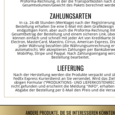
Proforma-Rechnung, in der die Transportkosten nach
Gesamtvolumen/Gewicht des Pakets berechnet werde
ZAHLUNGSARTEN
In ca. 24-48 Stunden (Werktage) nach der Registrierung
Bestellung erhalten Sie eine E-Mail mit dem Grafikdesign 
endgültigen Form, aber auch die Proforma-Rechnung mi
Gesamtbetrag der Bestellung und einem sicheren Link, übe
können einfach und schnell mit jeder Art von Kreditkarte (Vi
Electron, MasterCard, Maestro, Cirrus, American Express, Dis
jeder Währung bezahlen (die Währungsumrechnung erf
automatisch). Wir akzeptieren Zahlungen per Banküberwe
MobilPay, Stripe und Paypal. Nach Zahlungseingang wird
Bestellung bearbeitet.
LIEFERUNG
Nach der Herstellung werden die Produkte verpackt und ü
FedEx Express Kurierdienst an Sie versendet. Wird das Zie
obigen Formular ("PRODUKTIONS- UND LIEFERKOSTENREC
nicht gefunden und erscheint die Meldung "INFO", erhalten
Abgabe der Bestellung per E-Mail den Preis und die Vers
ANDERE PRODUKTE, DIE SIE INTERESSIEREN KÖNNTEN