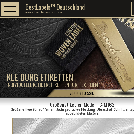
BestLabels™ Deutschland
www.bestlabels.com.de
KLEIDUNG ETIKETTEN
INDIVIDUELLE KLEIDERETIKETTEN FÜR TEXTILIEN
...ab 0,03 EUR/Stk.
Größenetiketten Model TC-M162
Größenetikett für auf feinem Satin gedruckte Kleidung, Ultraschall-Schnitt ent
abgebildeten Maßen.