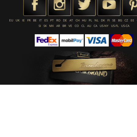
EU
UK
IE
FR
BE
IT
ES
PT
RO
DE
AT
CH
HU
PL
NL
DK
FI
SE
BG
CZ
EE
SI
SK
MX
AR
BR
VE
CO
CL
AU
CA
US-NY
US-FL
US-CA