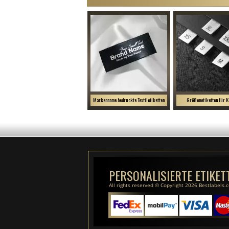
Markenname bedruckte Textiletiketten
Größenetiketten für K
PERSONALISIERTE ETIKET
All rights reserved © Copyright 2026 Bestlabels.