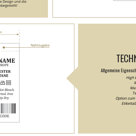
he Design und die
argestellt!
Nahtzugabe
TECH
Allgemeine Eigensc
High D
M
Mat
Te
Option zum 
Etikett