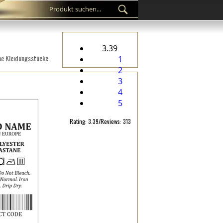
3.39
ne Kleidungsstücke.
1
2
3
4
5
Rating: 3.39/Reviews: 313