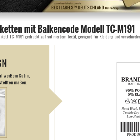
www.bestlabels.com.de
BESTLABELS™ DEUTSCHLAND
Online-Shop
ketten mit Balkencode Modell TC-M191
tikett TC-M191 gedruckt auf satiniertem Textil, geeignet für Kleidung und verschiede
GN
uf weißem Satin,
tellten maßen.