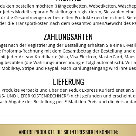
dukten bestellen möchten (Hängeetiketten, Webetiketten, Wäschep
für jedes Modell separate Bestellungen registrieren, Sie zahlen ein
ür die Gesamtmenge der bestellten Produkte neu berechnet. Sie er
 der die Transportkosten nach dem Gesamtvolumen/Gewicht des P
ZAHLUNGSARTEN
age) nach der Registrierung der Bestellung erhalten Sie eine E-Mai
e Proforma-Rechnung mit dem Gesamtbetrag der Bestellung und ei
it jeder Art von Kreditkarte (Visa, Visa Electron, MasterCard, Maes
ng bezahlen (die Währungsumrechnung erfolgt automatisch). Wir 
MobilPay, Stripe und Paypal. Nach Zahlungseingang wird Ihre Best
LIEFERUNG
 Produkte verpackt und über den FedEx Express Kurierdienst an Si
S- UND LIEFERKOSTENRECHNER") nicht gefunden und erscheint die
ach Abgabe der Bestellung per E-Mail den Preis und die Versandar
ANDERE PRODUKTE, DIE SIE INTERESSIEREN KÖNNTEN: