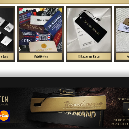
leidung
Webetiketten
Etiketten aus Karton
Ku
TEN
Folgen S
com.de
EU
UK
IE
F
EE
GR
HR
LT