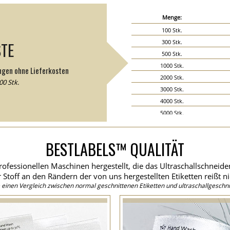
Menge:
100 Stk.
300 Stk.
STE
500 Stk.
1000 Stk.
ngen ohne Lieferkosten
2000 Stk.
0 Stk.
3000 Stk.
4000 Stk.
5000 Stk.
6000 Stk.
7000 Stk.
BESTLABELS™ QUALITÄT
8000 Stk.
9000 Stk.
rofessionellen Maschinen hergestellt, die das Ultraschallschneid
10000 Stk.
 Stoff an den Rändern der von uns hergestellten Etiketten reißt ni
15000 Stk.
einen Vergleich zwischen normal geschnittenen Etiketten und ultraschallgeschni
20000 Stk.