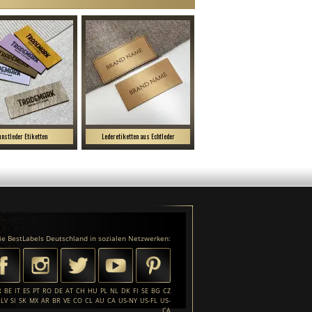
nstleder Etiketten
Lederetiketten aus Echtleder
ie BestLabels Deutschland in sozialen Netzwerken:
R
BE
IT
ES
PT
RO
DE
AT
CH
HU
PL
NL
DK
FI
SE
BG
CZ
LV
SI
SK
MX
AR
BR
VE
CO
CL
AU
CA
US-NY
US-FL
US-
CA