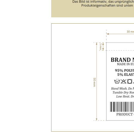
Das Bild ist informativ, das ursprünglic
Produkteigenschaften sind unten d