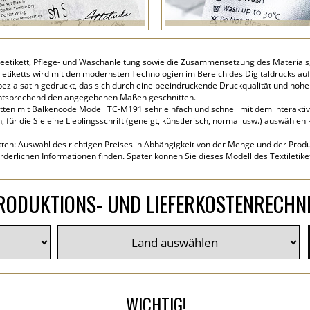
eetikett, Pflege- und Waschanleitung sowie die Zusammensetzung des Material
letiketts wird mit den modernsten Technologien im Bereich des Digitaldrucks auf 
zialsatin gedruckt, das sich durch eine beeindruckende Druckqualität und hohe
entsprechend den angegebenen Maßen geschnitten.
tten mit Balkencode Modell TC-M191 sehr einfach und schnell mit dem interaktive
für die Sie eine Lieblingsschrift (geneigt, künstlerisch, normal usw.) auswählen
tten: Auswahl des richtigen Preises in Abhängigkeit von der Menge und der Produk
rderlichen Informationen finden. Später können Sie dieses Modell des Textiletik
RODUKTIONS- UND LIEFERKOSTENRECHN
WICHTIG!