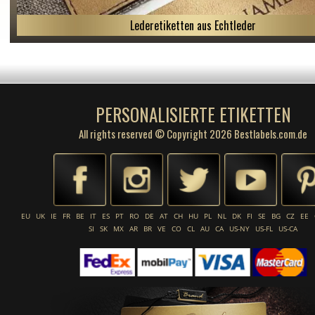
Lederetiketten aus Echtleder
PERSONALISIERTE ETIKETTEN
All rights reserved © Copyright 2026 Bestlabels.com.de
EU
UK
IE
FR
BE
IT
ES
PT
RO
DE
AT
CH
HU
PL
NL
DK
FI
SE
BG
CZ
EE
SI
SK
MX
AR
BR
VE
CO
CL
AU
CA
US-NY
US-FL
US-CA