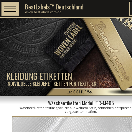
BestLabels™ Deutschland
www.bestlabels.com.de
KLEIDUNG ETIKETTEN
INDIVIDUELLE KLEIDERETIKETTEN FÜR TEXTILIEN
...ab 0,03 EUR/Stk.
Wäscheetiketten Modell TC-M405
Wäscheetiketten textile gedruckt auf weißem Satin, schneiden entsprech
vorgestellten maßen.