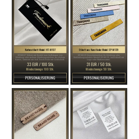
Karton etikett Model HT-M107
Etikett aus Kunstleder Model EP-M129
HT-M107 Etikett mit Kordel zum Aufhängen von
EP-M129 Kunstlederetikett für Kleidung oder
Kleidung oder anderen Kleidungsstücken aus dickem
Bekleidungszubehör Modell EP-M129, individuell mit
Karton, laminiert mit Soft Touch-Folie mit Goldschrift.
Logo oder Markennamen.
33 EUR / 100 Stk.
31 EUR / 50 Stk.
Mindestmenge: 100 Stk.
Mindestmenge: 50 Stk.
PERSONALISIERUNG
PERSONALISIERUNG