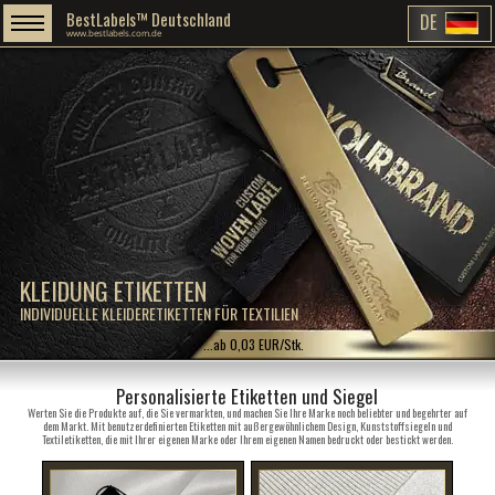
BestLabels™ Deutschland
DE
www.bestlabels.com.de
KLEIDUNG ETIKETTEN
INDIVIDUELLE KLEIDERETIKETTEN FÜR TEXTILIEN
...ab 0,03 EUR/Stk.
Personalisierte Etiketten und Siegel
Werten Sie die Produkte auf, die Sie vermarkten, und machen Sie Ihre Marke noch beliebter und begehrter auf
dem Markt. Mit benutzerdefinierten Etiketten mit außergewöhnlichem Design, Kunststoffsiegeln und
Textiletiketten, die mit Ihrer eigenen Marke oder Ihrem eigenen Namen bedruckt oder bestickt werden.