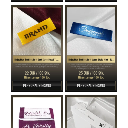
Bedrucktes Textiletikett Short Style Model TL-M5
Bedrucktes Textiletikett Vogue Style Model TL-M14
TL-M5 Bedrucktes Textiletikett mit personalisiertem
TL-M14 Textiletikett, gedruckt auf Satin mit silberner
Namen, Modell Short Style, geeignet für kleidung.
Schrift, Vogue Style, für Kleidung, verschiedene
Kleidungsstücke und Accessoires.
22 EUR / 100 Stk.
25 EUR / 100 Stk.
Mindestmenge: 100 Stk.
Mindestmenge: 100 Stk.
PERSONALISIERUNG
PERSONALISIERUNG