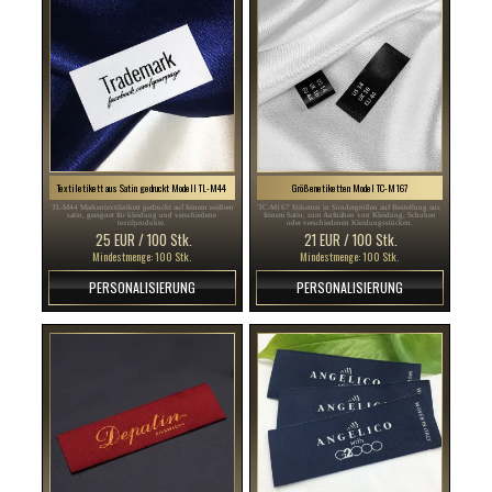
Textiletikett aus Satin gedruckt Modell TL-M44
Größenetiketten Model TC-M167
TL-M44 Markentextiletikett gedruckt auf feinem weißem
TC-M167 Etiketten in Sondergrößen auf Bestellung aus
satin, geeignet für kleidung und verschiedene
feinem Satin, zum Aufnähen von Kleidung, Schuhen
textilprodukte.
oder verschiedenen Kleidungsstücken.
25 EUR / 100 Stk.
21 EUR / 100 Stk.
Mindestmenge: 100 Stk.
Mindestmenge: 100 Stk.
PERSONALISIERUNG
PERSONALISIERUNG