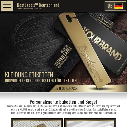
BestLabels™ Deutschland
DE
www.bestlabels.com.de
KLEIDUNG ETIKETTEN
INDIVIDUELLE KLEIDERETIKETTEN FÜR TEXTILIEN
...ab 0,03 EUR/Stk.
Personalisierte Etiketten und Siegel
Werten Sie die Produkte auf, die Sie vermarkten, und machen Sie Ihre Marke noch beliebter und begehrter auf
dem Markt. Mit benutzerdefinierten Etiketten mit außergewöhnlichem Design, Kunststoffsiegeln und
Textiletiketten, die mit Ihrer eigenen Marke oder Ihrem eigenen Namen bedruckt oder bestickt werden.