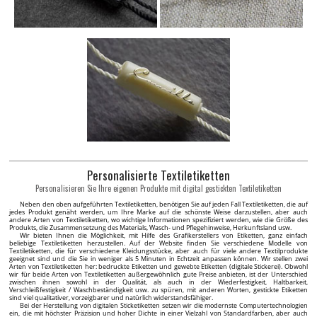
Personalisierte Textiletiketten
Personalisieren Sie Ihre eigenen Produkte mit digital gestickten Textiletiketten
Neben den oben aufgeführten Textiletiketten, benötigen Sie auf jeden Fall Textiletiketten, die auf
jedes Produkt genäht werden, um Ihre Marke auf die schönste Weise darzustellen, aber auch
andere Arten von Textiletiketten, wo wichtige Informationen spezifiziert werden, wie die Größe des
Produkts, die Zusammensetzung des Materials, Wasch- und Pflegehinweise, Herkunftsland usw.
Wir bieten Ihnen die Möglichkeit, mit Hilfe des Grafikerstellers von Etiketten, ganz einfach
beliebige Textiletiketten herzustellen. Auf der Website finden Sie verschiedene Modelle von
Textiletiketten, die für verschiedene Kleidungsstücke, aber auch für viele andere Textilprodukte
geeignet sind und die Sie in weniger als 5 Minuten in Echtzeit anpassen können. Wir stellen zwei
Arten von Textiletiketten her: bedruckte Etiketten und gewebte Etiketten (digitale Stickerei). Obwohl
wir für beide Arten von Textiletiketten außergewöhnlich gute Preise anbieten, ist der Unterschied
zwischen ihnen sowohl in der Qualität, als auch in der Wiederfestigkeit, Haltbarkeit,
Verschleißfestigkeit / Waschbeständigkeit usw. zu spüren, mit anderen Worten, gestickte Etiketten
sind viel qualitativer, vorzeigbarer und natürlich widerstandsfähiger.
Bei der Herstellung von digitalen Sticketiketten setzen wir die modernste Computertechnologien
ein, die mit höchster Präzision und hoher Dichte in einer Vielzahl von Standardfarben, aber auch