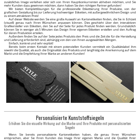
zusätzliches Image verleihen oder sich von Ihren Hauptkonkurrenten abheben möchten, und Sie
mehr Kunden dazu gewinnen möchten, dann haben Sie den richtigen Partner gefunden!
Wir bieten Komplettlösungen für die professionelle Etikettierung Ihrer Produkte, von der
grafischen Gestaltung bis zur Lieferung hochwertiger Etiketten, mit außergewöhnlichem Design und
zu einem attraktiven Preis!
Auf dieser Website werden Sie eine große Auswahl an Kartonetiketten finden, die Sie in Echtzeit
(visuell) genau nach Ihren Wünschen anpassen können. Dies geschieht über den interaktiven
Grafikersteller von Etiketten, den Sie auf der Seite für jedes Produkt finden werden. Grundsätzlich
können Sie in weniger als 5 Minuten das Design Ihrer eigenen Etiketten erstellen und den Auftrag
für deren Produktion erteilen.
Außerdem finden Sie auf der Seite jedes Produkts den Preis und die Zeit die für die Herstellung
und Lieferung erforderlich sind, abhängig von den von Ihnen ausgewählten Mengen.
Einfach, konkret und sehr explizit!
Bereits beim ersten Kontakt mit einem potenziellen Kunden vermittelt ein Qualitätslabel ihm
sowohl die Qualität, als auch die Originalität des Produkts und langfristig die Anerkennung auf dem
Markt und die Empfehlung Ihrer Marke an anderen Kunden!
Personalisierte Kunststoffsiegeln
Erhöhen Sie die visuelle Wirkung auf die Marke und Ihre Produkte mit personalisierten
Siegeln
Wenn Sie bereits personalisierte Kartonetiketten haben, die genau Ihren Wünschen
entsprechen, aber Sie Ihren Kunden das Image Ihrer eigenen Marke und die Qualität Ihrer