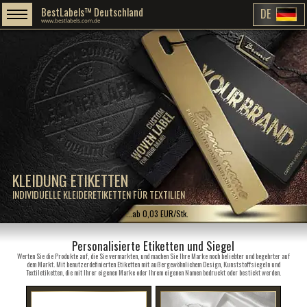
BestLabels™ Deutschland
DE
www.bestlabels.com.de
KLEIDUNG ETIKETTEN
INDIVIDUELLE KLEIDERETIKETTEN FÜR TEXTILIEN
...ab 0,03 EUR/Stk.
Personalisierte Etiketten und Siegel
Werten Sie die Produkte auf, die Sie vermarkten, und machen Sie Ihre Marke noch beliebter und begehrter auf
dem Markt. Mit benutzerdefinierten Etiketten mit außergewöhnlichem Design, Kunststoffsiegeln und
Textiletiketten, die mit Ihrer eigenen Marke oder Ihrem eigenen Namen bedruckt oder bestickt werden.