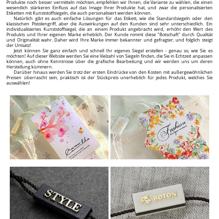
Produkte noch besser vermitteln möchten, empfehlen wir Ihnen, die Variante zu wählen, die einen
wesentlich stärkeren Einfluss auf das Image Ihrer Produkte hat, und zwar die personalisierten
Etiketten mit Kunststoffsiegeln, die auch personalisiert werden können.
Natürlich gibt es auch einfache Lösungen für das Etikett, wie die Standardsiegeln oder den
klassischen Pistolengriff, aber die Auswirkungen auf den Kunden sind sehr unterschiedlich. Ein
individualisiertes Kunststoffsiegel, die an einem Produkt angebracht wird, erhöht den Wert des
Produkts und Ihrer eigenen Marke erheblich. Der Kunde nimmt diese "Botschaft" durch Qualität
und Originalität wahr. Daher wird Ihre Marke immer bekannter und gefragter, und folglich steigt
der Umsatz!
Jetzt können Sie ganz einfach und schnell Ihr eigenes Siegel erstellen - genau so, wie Sie es
möchten! Auf dieser Website werden Sie eine Vielzahl von Siegeln finden, die Sie in Echtzeit anpassen
können, auch ohne Kenntnisse über die grafische Bearbeitung und wir werden uns um deren
Herstellung kümmern.
Darüber hinaus werden Sie trotz der ersten Eindrücke von den Kosten mit außergewöhnlichen
Preisen überrascht sein, praktisch ist der Stückpreis unerheblich für jedes Produkt, welches Sie
auswählen!